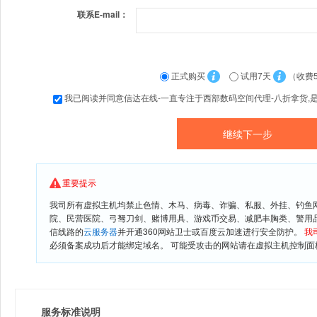
联系E-mail：
正式购买
试用7天
（收费
我已阅读并同意信达在线-一直专注于西部数码空间代理-八折拿货,
重要提示
我司所有虚拟主机均禁止色情、木马、病毒、诈骗、私服、外挂、钓鱼
院、民营医院、弓驽刀剑、赌博用具、游戏币交易、减肥丰胸类、警用
信线路的
云服务器
并开通360网站卫士或百度云加速进行安全防护。
我
必须备案成功后才能绑定域名。 可能受攻击的网站请在虚拟主机控制面板
服务标准说明