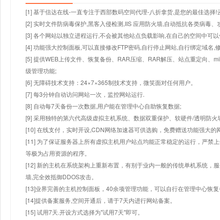
[1] 基于信达在线-一直专注于西部数码空间代理-八折拿货,是您的最佳选择
[2] 实时文件防病毒保护,黑客入侵检测,IIS 应用防火墙,自动抵抗各类病毒、
[3] 各个网站以独立进程运行,不会被其他站点负载影响,在自己的空间中可以使用
[4] 功能强大控制面板,可以直接修改FTP密码,自行停止网站,自行绑定域名,
[5] 提供WEB上传文件、恢复备份、RAR压缩、RAR解压、站点重定向
级管理功能;
[6] 无障碍技术支持：24×7×365制技术支持，微笑面对任何用户。
[7] 每3分钟自动访问网站一次，监控网站运行.
[8] 自动每7天备份一次数据,用户能在管理中心自助恢复数据;
[9] 采用独特的第六代高级虚拟主机系统、数据双重保护、软硬件/透明防火
[10] 在线支付，实时开设,CDN网络加速器可供选购，免费赠送功能强大
[11] 为了保证服务器上所有虚拟主机用户站点均能正常稳定的运行，严禁上
等极为占用资源的程序。
[12] 新的主机在系统架构上重新布置，有别于业内一般的传统单机系统，
墙,完全效抵御DDOS攻击。
[13]业界完善的主机控制面板，40余项管理功能，可以自行在管理中心恢
[14]提供备案服务,空间开通后，请于7天内进行网站备案。
[15] 试用7天.开设方式选择为"试用7天"即可。